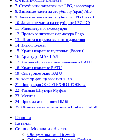
6. Фильтрующие элементы
7. Струбцины заправочные LPG, аксессуары
8. Запасные части на струбцину (кран) Aile
9. Запасные части на струбцины LPG Brevetti
10. Запасные части на струбцину LPG 470
11. Манометры и аксессуары
12. Предохранительная арматура Rego
13. Шланги и рукава высокого давления
14. Знаки полосы
15. Краны шаровые муфтовые (Россия)
16. Арматура МАРШАЛ
17. Клапан обратный межфланцевый BATU
18. Краны шаровые BATU
19. Смотровое окно BATU
20. Фильтр фланцевый тип Y BATU
21. Продукция ООО «ТЕХНО ПРОЕКТ»
22. Фланцы Штуцера Муфты
23. Метизы
24. Прокладки (паронит ПМБ)
25. Обвязка насосного агрегата Corken FD-150
Главная
Каталог
Сервис Москва и область
Обслуживание: Brevetti