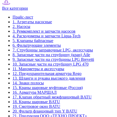
Все категории
Прайс-лист
1. Агрегаты насосные
2. Насосы
3. Ремкомплект и запчасти насосов
4. Расходомеры и запчасти Liqua-Tech
5. Клапаны байпасные
6. Фильтрующие элементы
7. Струбцины заправочные LPG, аксессуары
8. Запасные части на струбцину (кран) Aile
9. Запасные части на струбцины LPG Brevetti
10. Запасные части на струбцину LPG 470
11. Манометры и аксессуары
12. Предохранительная арматура Rego
13. Шланги и рукава высокого давления
14. Знаки полосы
15. Краны шаровые муфтовые (Россия)
16. Арматура МАРШАЛ
17. Клапан обратный межфланцевый BATU
18. Краны шаровые BATU
19. Смотровое окно BATU
20. Фильтр фланцевый тип Y BATU
21. Продукция ООО «ТЕХНО ПРОЕКТ»