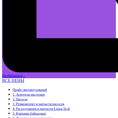
Выбранное -
ВСЕ ЦЕНЫ
Прайс-лист
актуальный
1. Агрегаты насосные
2. Насосы
3. Ремкомплект и запчасти насосов
4. Расходомеры и запчасти Liqua-Tech
5. Клапаны байпасные