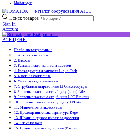
Мой аккаунт
Поиск товаров
Sign In
Account
Выбранное -
ВСЕ ЦЕНЫ
Прайс-лист
актуальный
1. Агрегаты насосные
2. Насосы
3. Ремкомплект и запчасти насосов
4. Расходомеры и запчасти Liqua-Tech
5. Клапаны байпасные
6. Фильтрующие элементы
7. Струбцины заправочные LPG, аксессуары
8. Запасные части на струбцину (кран) Aile
9. Запасные части на струбцины LPG Brevetti
10. Запасные части на струбцину LPG 470
11. Манометры и аксессуары
12. Предохранительная арматура Rego
13. Шланги и рукава высокого давления
14. Знаки полосы
15. Краны шаровые муфтовые (Россия)