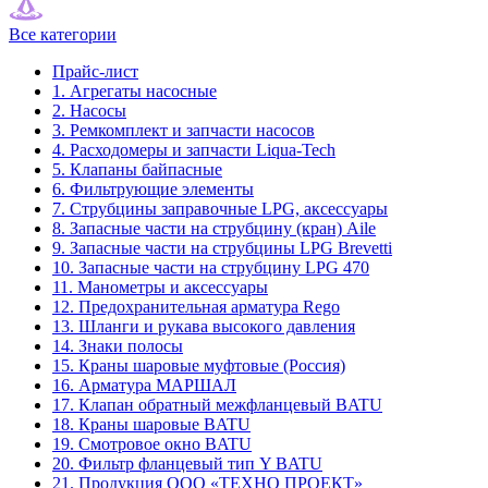
Все категории
Прайс-лист
1. Агрегаты насосные
2. Насосы
3. Ремкомплект и запчасти насосов
4. Расходомеры и запчасти Liqua-Tech
5. Клапаны байпасные
6. Фильтрующие элементы
7. Струбцины заправочные LPG, аксессуары
8. Запасные части на струбцину (кран) Aile
9. Запасные части на струбцины LPG Brevetti
10. Запасные части на струбцину LPG 470
11. Манометры и аксессуары
12. Предохранительная арматура Rego
13. Шланги и рукава высокого давления
14. Знаки полосы
15. Краны шаровые муфтовые (Россия)
16. Арматура МАРШАЛ
17. Клапан обратный межфланцевый BATU
18. Краны шаровые BATU
19. Смотровое окно BATU
20. Фильтр фланцевый тип Y BATU
21. Продукция ООО «ТЕХНО ПРОЕКТ»