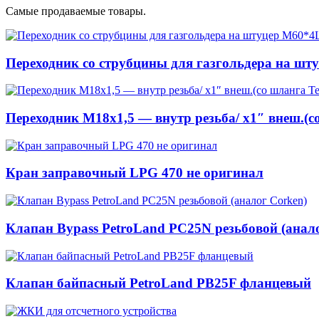
Самые продаваемые товары.
Переходник со струбцины для газгольдера на шт
Переходник М18х1,5 — внутр резьба/ x1″ внеш.(с
Кран заправочный LPG 470 не оригинал
Клапан Bypass PetroLand PС25N резьбовой (анал
Клапан байпасный PetroLand PB25F фланцевый