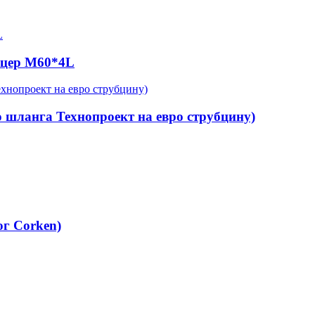
уцер М60*4L
о шланга Технопроект на евро струбцину)
ог Corken)