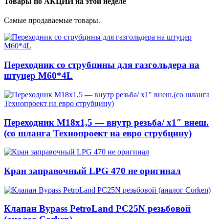
Товары по АКЦИИ на этой неделе
Самые продаваемые товары.
Переходник со струбцины для газгольдера на
штуцер М60*4L
Переходник М18х1,5 — внутр резьба/ x1″ внеш.
(со шланга Технопроект на евро струбцину)
Кран заправочный LPG 470 не оригинал
Клапан Bypass PetroLand PС25N резьбовой