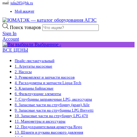
mail:
julia285@bk.ru
Мой аккаунт
Поиск товаров
Sign In
Account
Выбранное -
ВСЕ ЦЕНЫ
Прайс-лист
актуальный
1. Агрегаты насосные
2. Насосы
3. Ремкомплект и запчасти насосов
4. Расходомеры и запчасти Liqua-Tech
5. Клапаны байпасные
6. Фильтрующие элементы
7. Струбцины заправочные LPG, аксессуары
8. Запасные части на струбцину (кран) Aile
9. Запасные части на струбцины LPG Brevetti
10. Запасные части на струбцину LPG 470
11. Манометры и аксессуары
12. Предохранительная арматура Rego
13. Шланги и рукава высокого давления