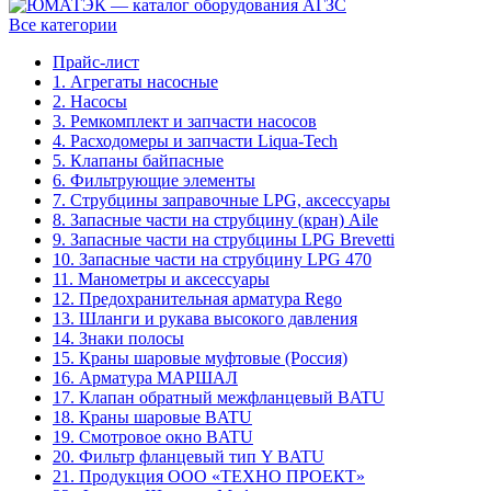
Все категории
Прайс-лист
1. Агрегаты насосные
2. Насосы
3. Ремкомплект и запчасти насосов
4. Расходомеры и запчасти Liqua-Tech
5. Клапаны байпасные
6. Фильтрующие элементы
7. Струбцины заправочные LPG, аксессуары
8. Запасные части на струбцину (кран) Aile
9. Запасные части на струбцины LPG Brevetti
10. Запасные части на струбцину LPG 470
11. Манометры и аксессуары
12. Предохранительная арматура Rego
13. Шланги и рукава высокого давления
14. Знаки полосы
15. Краны шаровые муфтовые (Россия)
16. Арматура МАРШАЛ
17. Клапан обратный межфланцевый BATU
18. Краны шаровые BATU
19. Смотровое окно BATU
20. Фильтр фланцевый тип Y BATU
21. Продукция ООО «ТЕХНО ПРОЕКТ»