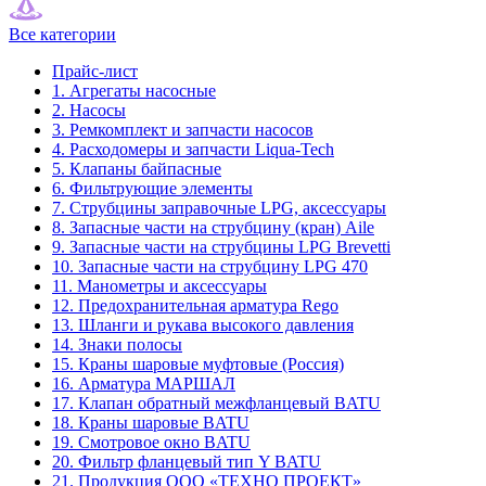
Все категории
Прайс-лист
1. Агрегаты насосные
2. Насосы
3. Ремкомплект и запчасти насосов
4. Расходомеры и запчасти Liqua-Tech
5. Клапаны байпасные
6. Фильтрующие элементы
7. Струбцины заправочные LPG, аксессуары
8. Запасные части на струбцину (кран) Aile
9. Запасные части на струбцины LPG Brevetti
10. Запасные части на струбцину LPG 470
11. Манометры и аксессуары
12. Предохранительная арматура Rego
13. Шланги и рукава высокого давления
14. Знаки полосы
15. Краны шаровые муфтовые (Россия)
16. Арматура МАРШАЛ
17. Клапан обратный межфланцевый BATU
18. Краны шаровые BATU
19. Смотровое окно BATU
20. Фильтр фланцевый тип Y BATU
21. Продукция ООО «ТЕХНО ПРОЕКТ»