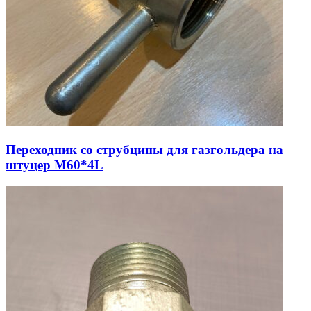
Переходник со струбцины для газгольдера на
штуцер М60*4L