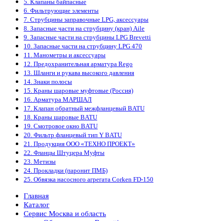
5. Клапаны байпасные
6. Фильтрующие элементы
7. Струбцины заправочные LPG, аксессуары
8. Запасные части на струбцину (кран) Aile
9. Запасные части на струбцины LPG Brevetti
10. Запасные части на струбцину LPG 470
11. Манометры и аксессуары
12. Предохранительная арматура Rego
13. Шланги и рукава высокого давления
14. Знаки полосы
15. Краны шаровые муфтовые (Россия)
16. Арматура МАРШАЛ
17. Клапан обратный межфланцевый BATU
18. Краны шаровые BATU
19. Смотровое окно BATU
20. Фильтр фланцевый тип Y BATU
21. Продукция ООО «ТЕХНО ПРОЕКТ»
22. Фланцы Штуцера Муфты
23. Метизы
24. Прокладки (паронит ПМБ)
25. Обвязка насосного агрегата Corken FD-150
Главная
Каталог
Сервис Москва и область