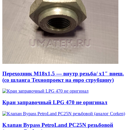
Переходник М18х1,5 — внутр резьба/ x1″ внеш.
(со шланга Технопроект на евро струбцину)
Кран заправочный LPG 470 не оригинал
Клапан Bypass PetroLand PС25N резьбовой