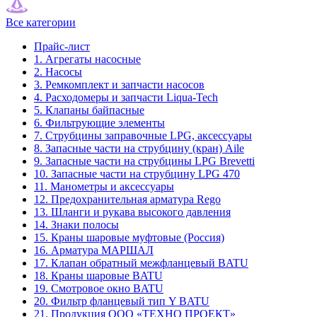
Все категории
Прайс-лист
1. Агрегаты насосные
2. Насосы
3. Ремкомплект и запчасти насосов
4. Расходомеры и запчасти Liqua-Tech
5. Клапаны байпасные
6. Фильтрующие элементы
7. Струбцины заправочные LPG, аксессуары
8. Запасные части на струбцину (кран) Aile
9. Запасные части на струбцины LPG Brevetti
10. Запасные части на струбцину LPG 470
11. Манометры и аксессуары
12. Предохранительная арматура Rego
13. Шланги и рукава высокого давления
14. Знаки полосы
15. Краны шаровые муфтовые (Россия)
16. Арматура МАРШАЛ
17. Клапан обратный межфланцевый BATU
18. Краны шаровые BATU
19. Смотровое окно BATU
20. Фильтр фланцевый тип Y BATU
21. Продукция ООО «ТЕХНО ПРОЕКТ»