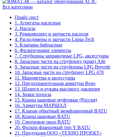
Все категории
Прайс-лист
1. Агрегаты насосные
2. Насосы
3. Ремкомплект и запчасти насосов
4. Расходомеры и запчасти Liqua-Tech
5. Клапаны байпасные
6. Фильтрующие элементы
7. Струбцины заправочные LPG, аксессуары
8. Запасные части на струбцину (кран) Aile
9. Запасные части на струбцины LPG Brevetti
10. Запасные части на струбцину LPG 470
11. Манометры и аксессуары
12. Предохранительная арматура Rego
13. Шланги и рукава высокого давления
14. Знаки полосы
15. Краны шаровые муфтовые (Россия)
16. Арматура МАРШАЛ
17. Клапан обратный межфланцевый BATU
18. Краны шаровые BATU
19. Смотровое окно BATU
20. Фильтр фланцевый тип Y BATU
21. Продукция ООО «ТЕХНО ПРОЕКТ»