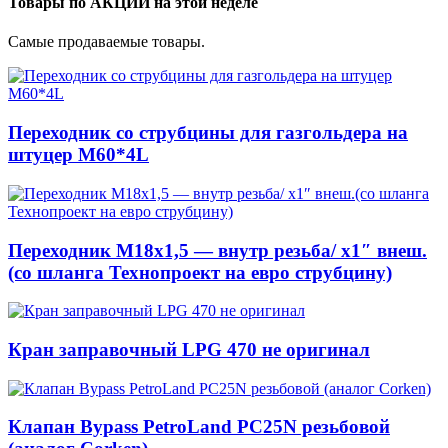
Товары по АКЦИИ на этой неделе
Самые продаваемые товары.
Переходник со струбцины для газгольдера на
штуцер М60*4L
Переходник М18х1,5 — внутр резьба/ x1″ внеш.
(со шланга Технопроект на евро струбцину)
Кран заправочный LPG 470 не оригинал
Клапан Bypass PetroLand PС25N резьбовой