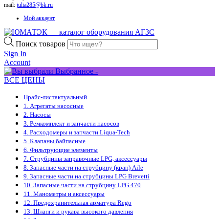
mail:
julia285@bk.ru
Мой аккаунт
Поиск товаров
Sign In
Account
Выбранное -
ВСЕ ЦЕНЫ
Прайс-лист
актуальный
1. Агрегаты насосные
2. Насосы
3. Ремкомплект и запчасти насосов
4. Расходомеры и запчасти Liqua-Tech
5. Клапаны байпасные
6. Фильтрующие элементы
7. Струбцины заправочные LPG, аксессуары
8. Запасные части на струбцину (кран) Aile
9. Запасные части на струбцины LPG Brevetti
10. Запасные части на струбцину LPG 470
11. Манометры и аксессуары
12. Предохранительная арматура Rego
13. Шланги и рукава высокого давления