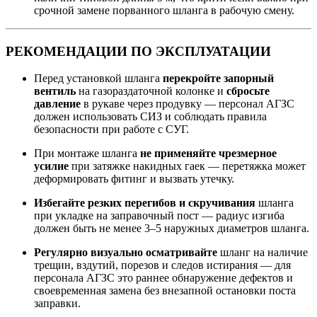
срочной замене порванного шланга в рабочую смену.
РЕКОМЕНДАЦИИ ПО ЭКСПЛУАТАЦИИ
Перед установкой шланга
перекройте запорный
вентиль
на газораздаточной колонке и
сбросьте
давление
в рукаве через продувку — персонал АГЗС
должен использовать СИЗ и соблюдать правила
безопасности при работе с СУГ.
При монтаже шланга
не применяйте чрезмерное
усилие
при затяжке накидных гаек — перетяжка может
деформировать фитинг и вызвать утечку.
Избегайте резких перегибов и скручивания
шланга
при укладке на заправочный пост — радиус изгиба
должен быть не менее 3–5 наружных диаметров шланга.
Регулярно визуально осматривайте
шланг на наличие
трещин, вздутий, порезов и следов истирания — для
персонала АГЗС это раннее обнаружение дефектов и
своевременная замена без внезапной остановки поста
заправки.