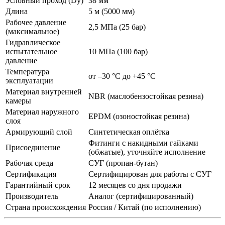
Условный проход (Dу)
38 мм
Длина
5 м (5000 мм)
Рабочее давление
2,5 МПа (25 бар)
(максимальное)
Гидравлическое
испытательное
10 МПа (100 бар)
давление
Температура
от –30 °C до +45 °C
эксплуатации
Материал внутренней
NBR (маслобензостойкая резина)
камеры
Материал наружного
EPDM (озоностойкая резина)
слоя
Армирующий слой
Синтетическая оплётка
Фитинги с накидными гайками
Присоединение
(обжатые), уточняйте исполнение
Рабочая среда
СУГ (пропан-бутан)
Сертификация
Сертифицирован для работы с СУГ
Гарантийный срок
12 месяцев со дня продажи
Производитель
Аналог (сертифицированный)
Страна происхождения
Россия / Китай (по исполнению)