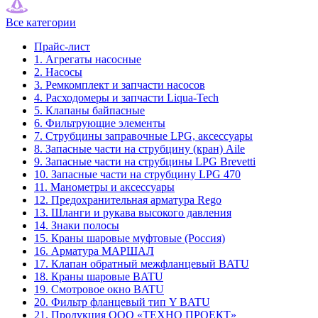
Все категории
Прайс-лист
1. Агрегаты насосные
2. Насосы
3. Ремкомплект и запчасти насосов
4. Расходомеры и запчасти Liqua-Tech
5. Клапаны байпасные
6. Фильтрующие элементы
7. Струбцины заправочные LPG, аксессуары
8. Запасные части на струбцину (кран) Aile
9. Запасные части на струбцины LPG Brevetti
10. Запасные части на струбцину LPG 470
11. Манометры и аксессуары
12. Предохранительная арматура Rego
13. Шланги и рукава высокого давления
14. Знаки полосы
15. Краны шаровые муфтовые (Россия)
16. Арматура МАРШАЛ
17. Клапан обратный межфланцевый BATU
18. Краны шаровые BATU
19. Смотровое окно BATU
20. Фильтр фланцевый тип Y BATU
21. Продукция ООО «ТЕХНО ПРОЕКТ»