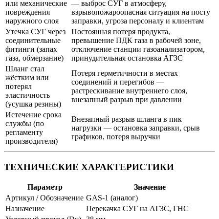
или механические
— выброс СУГ в атмосферу,
повреждения
взрывопожароопасная ситуация на посту
наружного слоя
заправки, угроза персоналу и клиентам
Утечка СУГ через
Постоянная потеря продукта,
соединительные
превышение ПДК газа в рабочей зоне,
фитинги (запах
отключение станции газоанализатором,
газа, обмерзание)
принудительная остановка АГЗС
Шланг стал
Потеря герметичности в местах
жёстким или
соединений и перегибов —
потерял
растрескивание внутреннего слоя,
эластичность
внезапный разрыв при давлении
(усушка резины)
Истечение срока
Внезапный разрыв шланга в пик
службы (по
нагрузки — остановка заправки, срыв
регламенту
графиков, потеря выручки
производителя)
ТЕХНИЧЕСКИЕ ХАРАКТЕРИСТИКИ
Параметр
Значение
Артикул / Обозначение
GAS-1 (аналог)
Назначение
Перекачка СУГ на АГЗС, ГНС