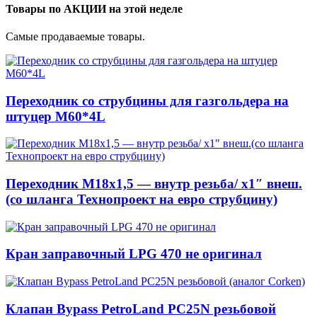
Товары по АКЦИИ на этой неделе
Самые продаваемые товары.
Переходник со струбцины для газгольдера на
штуцер М60*4L
Переходник М18х1,5 — внутр резьба/ x1″ внеш.
(со шланга Технопроект на евро струбцину)
Кран заправочный LPG 470 не оригинал
Клапан Bypass PetroLand PС25N резьбовой