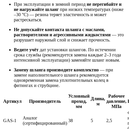
При эксплуатации в зимний период
не перегибайте и
не нагружайте шланг
при низких температурах (ниже
–30 °C) — резина теряет эластичность и может
растрескаться.
Не допускайте контакта шланга с маслами,
растворителями и агрессивными жидкостями
— это
разрушает наружный слой и снижает прочность.
Ведите учёт
дат установки шлангов. По истечении
срока службы (рекомендуется замена каждые 2–3 года
интенсивной эксплуатации) заменяйте шланг новым.
Замену шланга производите комплектно
— при
замене наполнительного шланга рекомендуется
одновременная замена уплотнительных колец в
фитингах и струбцине.
Условный
Рабочее
Длина,
Артикул
Производитель
проход,
давление,
м
мм
МПа
Аналог
GAS-1
38
5
2,5
(сертифицированный)