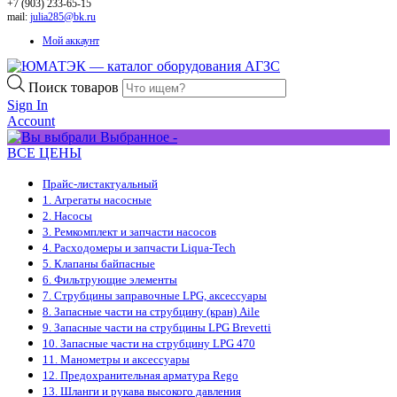
+7 (903) 233-65-15
mail:
julia285@bk.ru
Мой аккаунт
Поиск товаров
Sign In
Account
Выбранное -
ВСЕ ЦЕНЫ
Прайс-лист
актуальный
1. Агрегаты насосные
2. Насосы
3. Ремкомплект и запчасти насосов
4. Расходомеры и запчасти Liqua-Tech
5. Клапаны байпасные
6. Фильтрующие элементы
7. Струбцины заправочные LPG, аксессуары
8. Запасные части на струбцину (кран) Aile
9. Запасные части на струбцины LPG Brevetti
10. Запасные части на струбцину LPG 470
11. Манометры и аксессуары
12. Предохранительная арматура Rego
13. Шланги и рукава высокого давления