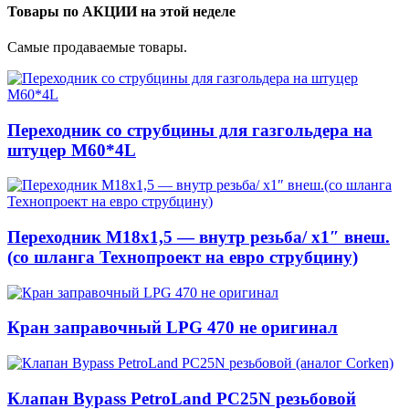
Товары по АКЦИИ на этой неделе
Самые продаваемые товары.
Переходник со струбцины для газгольдера на
штуцер М60*4L
Переходник М18х1,5 — внутр резьба/ x1″ внеш.
(со шланга Технопроект на евро струбцину)
Кран заправочный LPG 470 не оригинал
Клапан Bypass PetroLand PС25N резьбовой