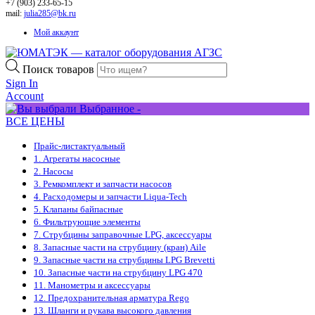
+7 (903) 233-65-15
mail:
julia285@bk.ru
Мой аккаунт
Поиск товаров
Sign In
Account
Выбранное -
ВСЕ ЦЕНЫ
Прайс-лист
актуальный
1. Агрегаты насосные
2. Насосы
3. Ремкомплект и запчасти насосов
4. Расходомеры и запчасти Liqua-Tech
5. Клапаны байпасные
6. Фильтрующие элементы
7. Струбцины заправочные LPG, аксессуары
8. Запасные части на струбцину (кран) Aile
9. Запасные части на струбцины LPG Brevetti
10. Запасные части на струбцину LPG 470
11. Манометры и аксессуары
12. Предохранительная арматура Rego
13. Шланги и рукава высокого давления