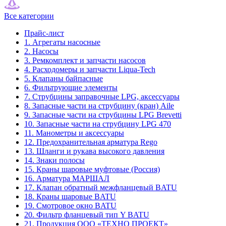
Все категории
Прайс-лист
1. Агрегаты насосные
2. Насосы
3. Ремкомплект и запчасти насосов
4. Расходомеры и запчасти Liqua-Tech
5. Клапаны байпасные
6. Фильтрующие элементы
7. Струбцины заправочные LPG, аксессуары
8. Запасные части на струбцину (кран) Aile
9. Запасные части на струбцины LPG Brevetti
10. Запасные части на струбцину LPG 470
11. Манометры и аксессуары
12. Предохранительная арматура Rego
13. Шланги и рукава высокого давления
14. Знаки полосы
15. Краны шаровые муфтовые (Россия)
16. Арматура МАРШАЛ
17. Клапан обратный межфланцевый BATU
18. Краны шаровые BATU
19. Смотровое окно BATU
20. Фильтр фланцевый тип Y BATU
21. Продукция ООО «ТЕХНО ПРОЕКТ»