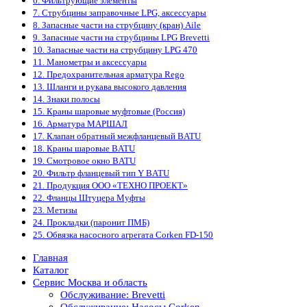
6. Фильтрующие элементы
7. Струбцины заправочные LPG, аксессуары
8. Запасные части на струбцину (кран) Aile
9. Запасные части на струбцины LPG Brevetti
10. Запасные части на струбцину LPG 470
11. Манометры и аксессуары
12. Предохранительная арматура Rego
13. Шланги и рукава высокого давления
14. Знаки полосы
15. Краны шаровые муфтовые (Россия)
16. Арматура МАРШАЛ
17. Клапан обратный межфланцевый BATU
18. Краны шаровые BATU
19. Смотровое окно BATU
20. Фильтр фланцевый тип Y BATU
21. Продукция ООО «ТЕХНО ПРОЕКТ»
22. Фланцы Штуцера Муфты
23. Метизы
24. Прокладки (паронит ПМБ)
25. Обвязка насосного агрегата Corken FD-150
Главная
Каталог
Сервис Москва и область
Обслуживание: Brevetti