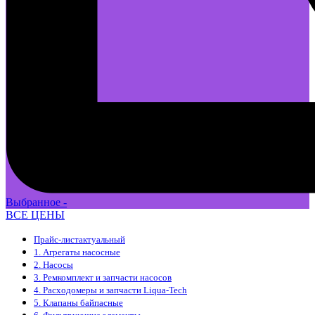
Выбранное -
ВСЕ ЦЕНЫ
Прайс-лист
актуальный
1. Агрегаты насосные
2. Насосы
3. Ремкомплект и запчасти насосов
4. Расходомеры и запчасти Liqua-Tech
5. Клапаны байпасные