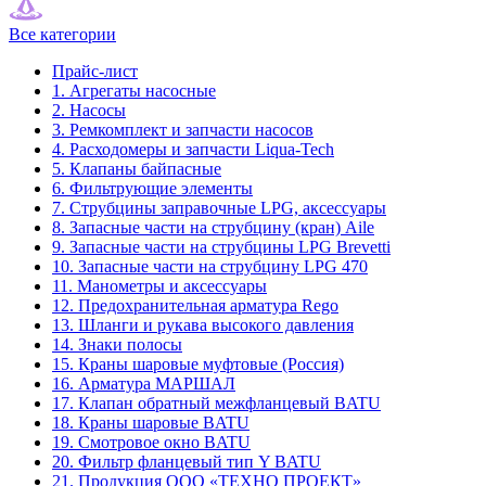
Все категории
Прайс-лист
1. Агрегаты насосные
2. Насосы
3. Ремкомплект и запчасти насосов
4. Расходомеры и запчасти Liqua-Tech
5. Клапаны байпасные
6. Фильтрующие элементы
7. Струбцины заправочные LPG, аксессуары
8. Запасные части на струбцину (кран) Aile
9. Запасные части на струбцины LPG Brevetti
10. Запасные части на струбцину LPG 470
11. Манометры и аксессуары
12. Предохранительная арматура Rego
13. Шланги и рукава высокого давления
14. Знаки полосы
15. Краны шаровые муфтовые (Россия)
16. Арматура МАРШАЛ
17. Клапан обратный межфланцевый BATU
18. Краны шаровые BATU
19. Смотровое окно BATU
20. Фильтр фланцевый тип Y BATU
21. Продукция ООО «ТЕХНО ПРОЕКТ»