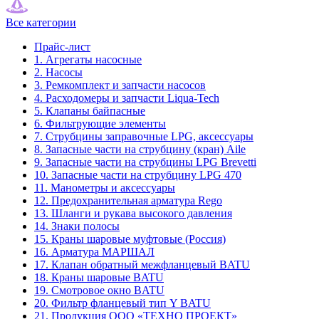
Все категории
Прайс-лист
1. Агрегаты насосные
2. Насосы
3. Ремкомплект и запчасти насосов
4. Расходомеры и запчасти Liqua-Tech
5. Клапаны байпасные
6. Фильтрующие элементы
7. Струбцины заправочные LPG, аксессуары
8. Запасные части на струбцину (кран) Aile
9. Запасные части на струбцины LPG Brevetti
10. Запасные части на струбцину LPG 470
11. Манометры и аксессуары
12. Предохранительная арматура Rego
13. Шланги и рукава высокого давления
14. Знаки полосы
15. Краны шаровые муфтовые (Россия)
16. Арматура МАРШАЛ
17. Клапан обратный межфланцевый BATU
18. Краны шаровые BATU
19. Смотровое окно BATU
20. Фильтр фланцевый тип Y BATU
21. Продукция ООО «ТЕХНО ПРОЕКТ»