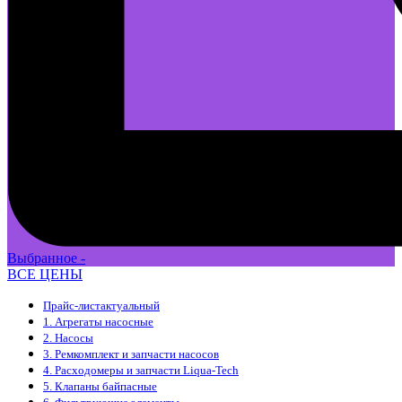
Выбранное -
ВСЕ ЦЕНЫ
Прайс-лист
актуальный
1. Агрегаты насосные
2. Насосы
3. Ремкомплект и запчасти насосов
4. Расходомеры и запчасти Liqua-Tech
5. Клапаны байпасные