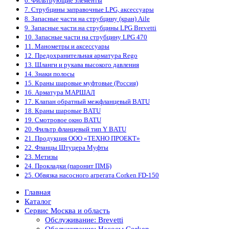
6. Фильтрующие элементы
7. Струбцины заправочные LPG, аксессуары
8. Запасные части на струбцину (кран) Aile
9. Запасные части на струбцины LPG Brevetti
10. Запасные части на струбцину LPG 470
11. Манометры и аксессуары
12. Предохранительная арматура Rego
13. Шланги и рукава высокого давления
14. Знаки полосы
15. Краны шаровые муфтовые (Россия)
16. Арматура МАРШАЛ
17. Клапан обратный межфланцевый BATU
18. Краны шаровые BATU
19. Смотровое окно BATU
20. Фильтр фланцевый тип Y BATU
21. Продукция ООО «ТЕХНО ПРОЕКТ»
22. Фланцы Штуцера Муфты
23. Метизы
24. Прокладки (паронит ПМБ)
25. Обвязка насосного агрегата Corken FD-150
Главная
Каталог
Сервис Москва и область
Обслуживание: Brevetti