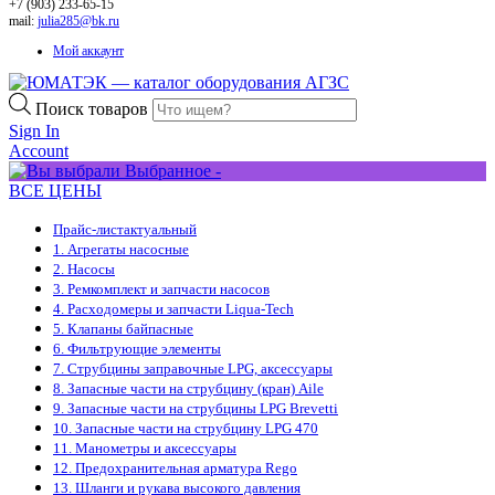
+7 (903) 233-65-15
mail:
julia285@bk.ru
Мой аккаунт
Поиск товаров
Sign In
Account
Выбранное -
ВСЕ ЦЕНЫ
Прайс-лист
актуальный
1. Агрегаты насосные
2. Насосы
3. Ремкомплект и запчасти насосов
4. Расходомеры и запчасти Liqua-Tech
5. Клапаны байпасные
6. Фильтрующие элементы
7. Струбцины заправочные LPG, аксессуары
8. Запасные части на струбцину (кран) Aile
9. Запасные части на струбцины LPG Brevetti
10. Запасные части на струбцину LPG 470
11. Манометры и аксессуары
12. Предохранительная арматура Rego
13. Шланги и рукава высокого давления