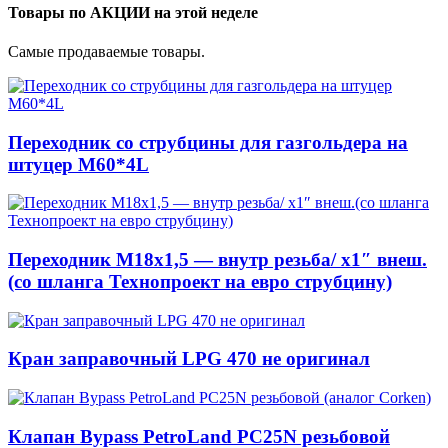
Товары по АКЦИИ на этой неделе
Самые продаваемые товары.
Переходник со струбцины для газгольдера на
штуцер М60*4L
Переходник М18х1,5 — внутр резьба/ x1″ внеш.
(со шланга Технопроект на евро струбцину)
Кран заправочный LPG 470 не оригинал
Клапан Bypass PetroLand PС25N резьбовой