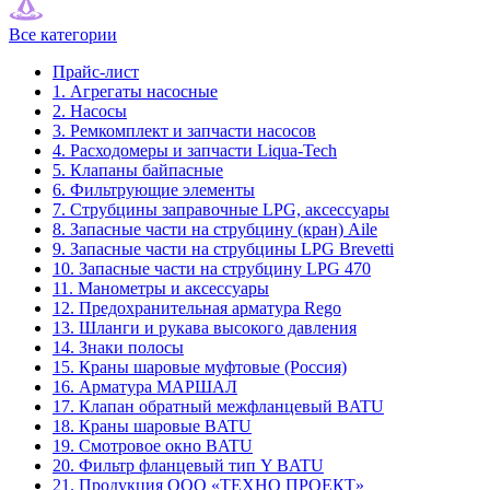
Все категории
Прайс-лист
1. Агрегаты насосные
2. Насосы
3. Ремкомплект и запчасти насосов
4. Расходомеры и запчасти Liqua-Tech
5. Клапаны байпасные
6. Фильтрующие элементы
7. Струбцины заправочные LPG, аксессуары
8. Запасные части на струбцину (кран) Aile
9. Запасные части на струбцины LPG Brevetti
10. Запасные части на струбцину LPG 470
11. Манометры и аксессуары
12. Предохранительная арматура Rego
13. Шланги и рукава высокого давления
14. Знаки полосы
15. Краны шаровые муфтовые (Россия)
16. Арматура МАРШАЛ
17. Клапан обратный межфланцевый BATU
18. Краны шаровые BATU
19. Смотровое окно BATU
20. Фильтр фланцевый тип Y BATU
21. Продукция ООО «ТЕХНО ПРОЕКТ»