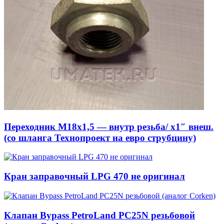
Переходник М18х1,5 — внутр резьба/ x1″ внеш.
(со шланга Технопроект на евро струбцину)
Кран заправочный LPG 470 не оригинал
Клапан Bypass PetroLand PС25N резьбовой