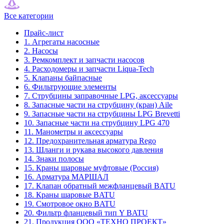
Все категории
Прайс-лист
1. Агрегаты насосные
2. Насосы
3. Ремкомплект и запчасти насосов
4. Расходомеры и запчасти Liqua-Tech
5. Клапаны байпасные
6. Фильтрующие элементы
7. Струбцины заправочные LPG, аксессуары
8. Запасные части на струбцину (кран) Aile
9. Запасные части на струбцины LPG Brevetti
10. Запасные части на струбцину LPG 470
11. Манометры и аксессуары
12. Предохранительная арматура Rego
13. Шланги и рукава высокого давления
14. Знаки полосы
15. Краны шаровые муфтовые (Россия)
16. Арматура МАРШАЛ
17. Клапан обратный межфланцевый BATU
18. Краны шаровые BATU
19. Смотровое окно BATU
20. Фильтр фланцевый тип Y BATU
21. Продукция ООО «ТЕХНО ПРОЕКТ»