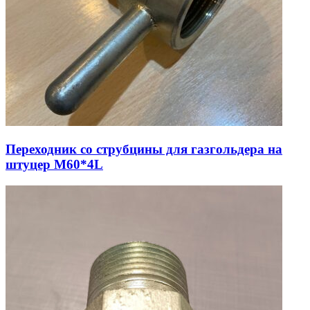
Переходник со струбцины для газгольдера на
штуцер М60*4L