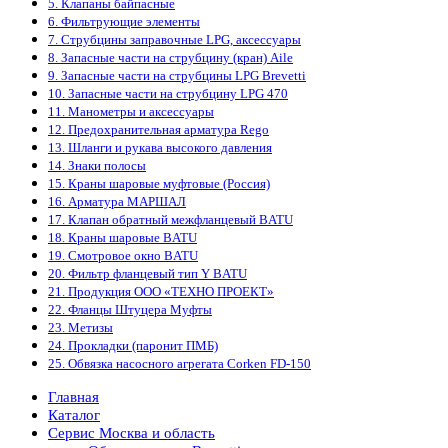
5. Клапаны байпасные
6. Фильтрующие элементы
7. Струбцины заправочные LPG, аксессуары
8. Запасные части на струбцину (кран) Aile
9. Запасные части на струбцины LPG Brevetti
10. Запасные части на струбцину LPG 470
11. Манометры и аксессуары
12. Предохранительная арматура Rego
13. Шланги и рукава высокого давления
14. Знаки полосы
15. Краны шаровые муфтовые (Россия)
16. Арматура МАРШАЛ
17. Клапан обратный межфланцевый BATU
18. Краны шаровые BATU
19. Смотровое окно BATU
20. Фильтр фланцевый тип Y BATU
21. Продукция ООО «ТЕХНО ПРОЕКТ»
22. Фланцы Штуцера Муфты
23. Метизы
24. Прокладки (паронит ПМБ)
25. Обвязка насосного агрегата Corken FD-150
Главная
Каталог
Сервис Москва и область