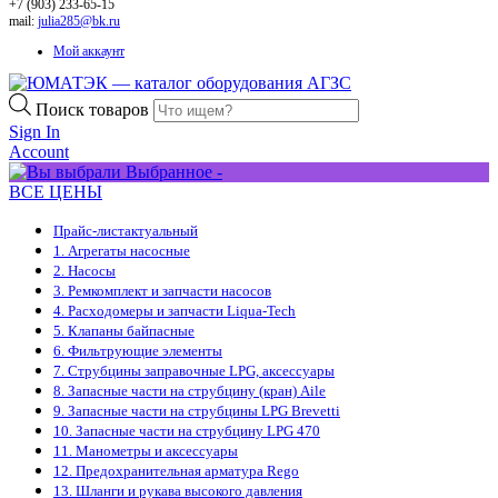
+7 (903) 233-65-15
mail:
julia285@bk.ru
Мой аккаунт
Поиск товаров
Sign In
Account
Выбранное -
ВСЕ ЦЕНЫ
Прайс-лист
актуальный
1. Агрегаты насосные
2. Насосы
3. Ремкомплект и запчасти насосов
4. Расходомеры и запчасти Liqua-Tech
5. Клапаны байпасные
6. Фильтрующие элементы
7. Струбцины заправочные LPG, аксессуары
8. Запасные части на струбцину (кран) Aile
9. Запасные части на струбцины LPG Brevetti
10. Запасные части на струбцину LPG 470
11. Манометры и аксессуары
12. Предохранительная арматура Rego
13. Шланги и рукава высокого давления