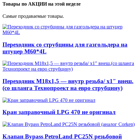
Товары по АКЦИИ на этой неделе
Самые продаваемые товары.
Переходник со струбцины для газгольдера на
штуцер М60*4L
Переходник М18х1,5 — внутр резьба/ x1″ внеш.
(со шланга Технопроект на евро струбцину)
Кран заправочный LPG 470 не оригинал
Клапан Bypass PetroLand PС25N резьбовой