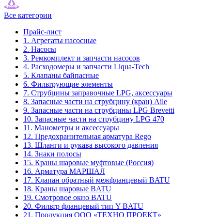
Все категории
Прайс-лист
1. Агрегаты насосные
2. Насосы
3. Ремкомплект и запчасти насосов
4. Расходомеры и запчасти Liqua-Tech
5. Клапаны байпасные
6. Фильтрующие элементы
7. Струбцины заправочные LPG, аксессуары
8. Запасные части на струбцину (кран) Aile
9. Запасные части на струбцины LPG Brevetti
10. Запасные части на струбцину LPG 470
11. Манометры и аксессуары
12. Предохранительная арматура Rego
13. Шланги и рукава высокого давления
14. Знаки полосы
15. Краны шаровые муфтовые (Россия)
16. Арматура МАРШАЛ
17. Клапан обратный межфланцевый BATU
18. Краны шаровые BATU
19. Смотровое окно BATU
20. Фильтр фланцевый тип Y BATU
21. Продукция ООО «ТЕХНО ПРОЕКТ»