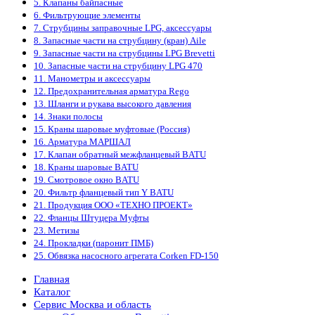
5. Клапаны байпасные
6. Фильтрующие элементы
7. Струбцины заправочные LPG, аксессуары
8. Запасные части на струбцину (кран) Aile
9. Запасные части на струбцины LPG Brevetti
10. Запасные части на струбцину LPG 470
11. Манометры и аксессуары
12. Предохранительная арматура Rego
13. Шланги и рукава высокого давления
14. Знаки полосы
15. Краны шаровые муфтовые (Россия)
16. Арматура МАРШАЛ
17. Клапан обратный межфланцевый BATU
18. Краны шаровые BATU
19. Смотровое окно BATU
20. Фильтр фланцевый тип Y BATU
21. Продукция ООО «ТЕХНО ПРОЕКТ»
22. Фланцы Штуцера Муфты
23. Метизы
24. Прокладки (паронит ПМБ)
25. Обвязка насосного агрегата Corken FD-150
Главная
Каталог
Сервис Москва и область