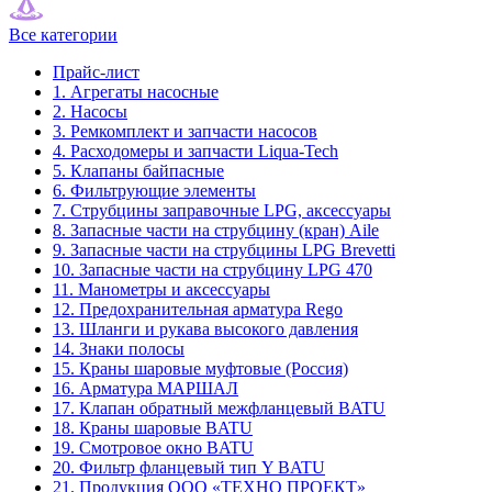
Все категории
Прайс-лист
1. Агрегаты насосные
2. Насосы
3. Ремкомплект и запчасти насосов
4. Расходомеры и запчасти Liqua-Tech
5. Клапаны байпасные
6. Фильтрующие элементы
7. Струбцины заправочные LPG, аксессуары
8. Запасные части на струбцину (кран) Aile
9. Запасные части на струбцины LPG Brevetti
10. Запасные части на струбцину LPG 470
11. Манометры и аксессуары
12. Предохранительная арматура Rego
13. Шланги и рукава высокого давления
14. Знаки полосы
15. Краны шаровые муфтовые (Россия)
16. Арматура МАРШАЛ
17. Клапан обратный межфланцевый BATU
18. Краны шаровые BATU
19. Смотровое окно BATU
20. Фильтр фланцевый тип Y BATU
21. Продукция ООО «ТЕХНО ПРОЕКТ»